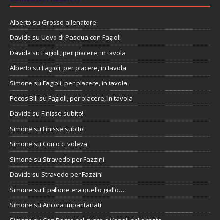
Alberto
su
Grosso allenatore
Davide
su
Uovo di Pasqua con Fagioli
Davide
su
Fagioli, per piacere, in tavola
Alberto
su
Fagioli, per piacere, in tavola
Simone
su
Fagioli, per piacere, in tavola
Pecos Bill
su
Fagioli, per piacere, in tavola
Davide
su
Finisse subito!
Simone
su
Finisse subito!
Simone
su
Como ci voleva
Simone
su
Stravedo per Fazzini
Davide
su
Stravedo per Fazzini
Simone
su
Il pallone era quello giallo…
Simone
su
Ancora impantanati
Simone
su
Con Rocco nel cuore e Vanoli nella testa