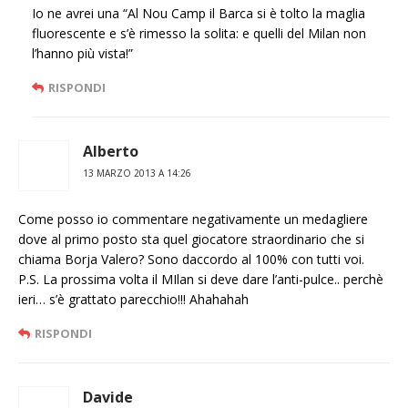
Io ne avrei una “Al Nou Camp il Barca si è tolto la maglia
fluorescente e s’è rimesso la solita: e quelli del Milan non
l’hanno più vista!”
RISPONDI
Alberto
13 MARZO 2013 A 14:26
Come posso io commentare negativamente un medagliere
dove al primo posto sta quel giocatore straordinario che si
chiama Borja Valero? Sono daccordo al 100% con tutti voi.
P.S. La prossima volta il MIlan si deve dare l’anti-pulce.. perchè
ieri… s’è grattato parecchio!!! Ahahahah
RISPONDI
Davide