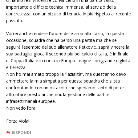
ci hanno resi vincenti e convincenti in una partita tanto
importante e difficile: tecnica immensa, al servizio della
concretezza, con un pizzico di tenacia in più rispetto al recente
passato.
Vorrei anche rendere l’onore delle armi alla Lazio, in questa
occasione, squadra che ha perso una partita ma che se
seguirà l’esempio del suo allenatore Petkovic, saprà vincere la
sua battaglia: gioca il secondo più bel calcio d’Italia, è in finale
di Coppa Italia e in corsa in Europa League con grande diglnità
e fierezza.
Non ho mai amato troppo la “lazialità”, ma quest’anno devo
ammettere la mia simpatia per questa squadra che si sta
confrontando con un ostacolo che speriamo tanto di poter
affrontare presto anche noi: la gestione delle partite
infrasettimanali europee.
Non vedo l’ora.
Forza Viola!
RISPONDI