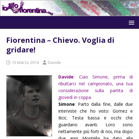
Fiorentina – Chievo. Voglia di
gridare!
15 Marzo 2014
Davide
Davide
: Ciao Simone, prima di
ributtarci nel campionato, una tua
considerazione sulla partita di
giovedì in coppa.
Simone
: Parto dalla fine, dalle due
interviste che ho visto: Gomez e
Ilicic. Testa bassa e occhi che
guardano avanti. Loro sono
nettamente più forti di noi, ma dopo
due anni Montella ha dato alla