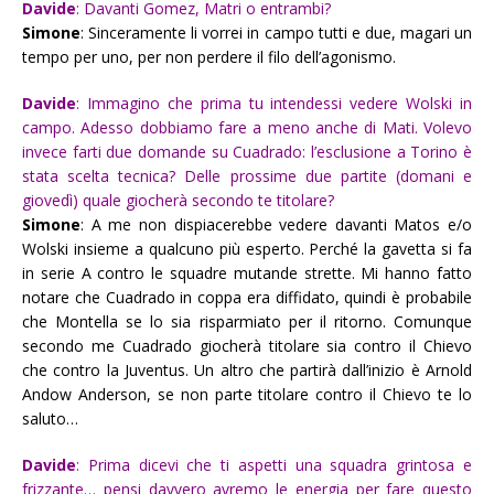
Davide
: Davanti Gomez, Matri o entrambi?
Simone
: Sinceramente li vorrei in campo tutti e due, magari un
tempo per uno, per non perdere il filo dell’agonismo.
Davide
: Immagino che prima tu intendessi vedere Wolski in
campo. Adesso dobbiamo fare a meno anche di Mati. Volevo
invece farti due domande su Cuadrado: l’esclusione a Torino è
stata scelta tecnica? Delle prossime due partite (domani e
giovedì) quale giocherà secondo te titolare?
Simone
: A me non dispiacerebbe vedere davanti Matos e/o
Wolski insieme a qualcuno più esperto. Perché la gavetta si fa
in serie A contro le squadre mutande strette. Mi hanno fatto
notare che Cuadrado in coppa era diffidato, quindi è probabile
che Montella se lo sia risparmiato per il ritorno. Comunque
secondo me Cuadrado giocherà titolare sia contro il Chievo
che contro la Juventus. Un altro che partirà dall’inizio è Arnold
Andow Anderson, se non parte titolare contro il Chievo te lo
saluto…
Davide
: Prima dicevi che ti aspetti una squadra grintosa e
frizzante… pensi davvero avremo le energia per fare questo