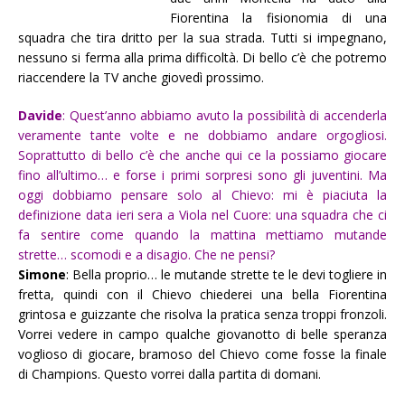
Fiorentina la fisionomia di una
squadra che tira dritto per la sua strada. Tutti si impegnano,
nessuno si ferma alla prima difficoltà. Di bello c’è che potremo
riaccendere la TV anche giovedì prossimo.
Davide
: Quest’anno abbiamo avuto la possibilità di accenderla
veramente tante volte e ne dobbiamo andare orgogliosi.
Soprattutto di bello c’è che anche qui ce la possiamo giocare
fino all’ultimo… e forse i primi sorpresi sono gli juventini. Ma
oggi dobbiamo pensare solo al Chievo: mi è piaciuta la
definizione data ieri sera a Viola nel Cuore: una squadra che ci
fa sentire come quando la mattina mettiamo mutande
strette… scomodi e a disagio. Che ne pensi?
Simone
: Bella proprio… le mutande strette te le devi togliere in
fretta, quindi con il Chievo chiederei una bella Fiorentina
grintosa e guizzante che risolva la pratica senza troppi fronzoli.
Vorrei vedere in campo qualche giovanotto di belle speranza
voglioso di giocare, bramoso del Chievo come fosse la finale
di Champions. Questo vorrei dalla partita di domani.