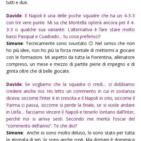
tutti e due.
Davide
: Il Napoli è una delle poche squadre che ha un 4-3-3
con tre vere punte. Mi sa che Montella opterà ancora per il 4-
3-3 o qualche sua variante. L’alternativa è fare stare molto
bassi Pasqual e Cuadrado… tu cosa preferisci?
Simone
: Tecnicamente sono svuotato 🙂 Nel senso che non
ho più idee, non ho più la forza mentale di mettermi a giocare
con le formazioni. Mi aspetto da tutta la Fiorentina, allenatore
compreso, un mese e mezzo di partite piene di impegno e di
grinta oltre che di belle giocate.
Davide
: Se vogliamo che la squadra ci credi… ci dobbiamo
credere anche noi. Ho letto un commento in cui in sostanza
diceva: siccome l’Inter è in crescita e il Napoli in crisi, siccome il
Parma ci passa, siccome si perde la finale, se si vuole andare
in Uefa… facciamo vincere il Napoli e tenerlo lontano dall’Inter,
perché noi si arriva sesti. Secondo me merita l’oscar del
“commento dell’anno”. Te che dici?
Simone
: Anche io sono molto deluso, lo sono stato per tutta
la giornata di ieri, lo sono anche oggi. Ma domani è domenica