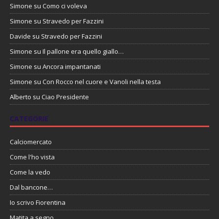
Simone
su
Como ci voleva
Simone
su
Stravedo per Fazzini
Davide
su
Stravedo per Fazzini
Simone
su
Il pallone era quello giallo…
Simone
su
Ancora impantanati
Simone
su
Con Rocco nel cuore e Vanoli nella testa
Alberto
su
Ciao Presidente
CATEGORIE
Calciomercato
Come l'ho vista
Come la vedo
Dal bancone…
Io scrivo Fiorentina
Matita a segno