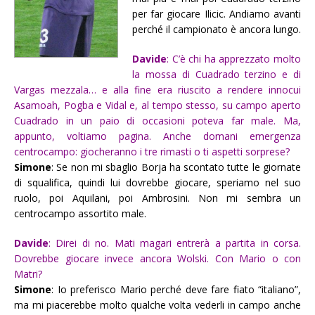
per far giocare Ilicic. Andiamo avanti
perché il campionato è ancora lungo.
Davide
: C’è chi ha apprezzato molto
la mossa di Cuadrado terzino e di
Vargas mezzala… e alla fine era riuscito a rendere innocui
Asamoah, Pogba e Vidal e, al tempo stesso, su campo aperto
Cuadrado in un paio di occasioni poteva far male. Ma,
appunto, voltiamo pagina. Anche domani emergenza
centrocampo: giocheranno i tre rimasti o ti aspetti sorprese?
Simone
: Se non mi sbaglio Borja ha scontato tutte le giornate
di squalifica, quindi lui dovrebbe giocare, speriamo nel suo
ruolo, poi Aquilani, poi Ambrosini. Non mi sembra un
centrocampo assortito male.
Davide
: Direi di no. Mati magari entrerà a partita in corsa.
Dovrebbe giocare invece ancora Wolski. Con Mario o con
Matri?
Simone
: Io preferisco Mario perché deve fare fiato “italiano”,
ma mi piacerebbe molto qualche volta vederli in campo anche