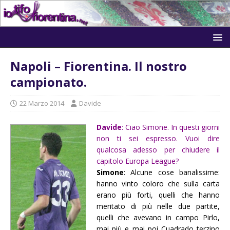
Napoli – Fiorentina. Il nostro
campionato.
22 Marzo 2014
Davide
Davide
: Ciao Simone. In questi giorni
non ti sei espresso. Vuoi dire
qualcosa adesso per chiudere il
capitolo Europa League?
Simone
: Alcune cose banalissime:
hanno vinto coloro che sulla carta
erano più forti, quelli che hanno
meritato di più nelle due partite,
quelli che avevano in campo Pirlo,
mai più e mai poi Cuadrado terzino