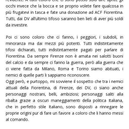
occhi invece che la bocca e se proprio volete fare qualcosa in
più frugatevi in tasca e fate una donazione ad ACF Fiorentina.
Tutti, dai DV all’ultimo tifoso saranno ben lieti di aver più soldi
da investire.
Poi ci sono coloro che ci fanno, i peggiori, i subdoli, in
minoranza ma dai mezzi più potenti. Tutti indistintamente
tifosi dichiarati, tutti indistintamente pagati per parlare di
Fiorentina. Da sempre Firenze non è amata nei salotti buoni
del calcio e da sempre ci fanno la guerra, però alla guerra che
ci viene fatta da Milano, Roma e Torino siamo abituati, i
nemici di quelle parti li sappiamo riconoscere.
Oggi però, e purtoppo, mi sovviene il sospetto che tra i nemici
attuali della Fiorentina, di Firenze, dei DV, ci siano anche
personaggi nostrani, belli, ambiziosi; personaggi saliti alla
ribalta grazie a oscuri maneggiamenti della politica Italiana,
che in perfetto stile Italiano, sono disposti a rinnegare le
proprie origini pur di fare un favore a coloro che li hanno messi
al comando.