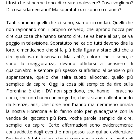
tifosi che si permettono di creare malessere? Cosa vogliono?
Di cosa si lamentano? Ma sopratutto: ci sono o ci fanno?
Tanti saranno quelli che ci sono, siamo circondati. Quelli che
non ragionano con il proprio cervello, che aprono bocca per
dire qualcosa che hanno sentito dire, se va bene al bar, se va
peggio in televisione. Sopratutto nel calcio tutti devono dire la
loro, dimenticando che si fa più bella figura a stare zitti che a
dire qualcosa di insensato. Ma tant’è, coloro che ci sono, e
sono la maggioranza, devono affidarsi al pensiero di
qualcun’altro e sempre più spesso si affidano al pensiero più
appariscente, quello che salta subito all’occhio, quello più
semplice da capire. Oggi la cosa più semplice da dire sulla
Fiorentina è che i DV non spendono, che hanno il braccino
corto, che non hanno un progetto, che si stanno allontanando
da Firenze, anzi, che forse non l’hanno mai nemmeno amata
la nostra Fiorentina e lo fanno solo per guadagnare con la
vendita dei giocatori più forti. Poche parole: semplici da dire,
semplici da capire. Certe affermazioni sono evidentemente
contraddette dagli eventi e non posso star qui ad evidenziare
l’evidente. A tutti coloro che ci sono posso solo dire aprite gli