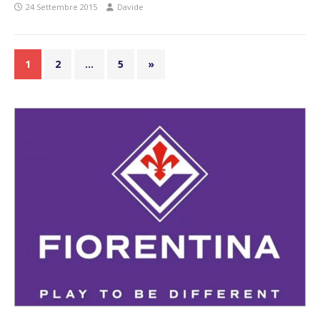
24 Settembre 2015
Davide
1
2
…
5
»