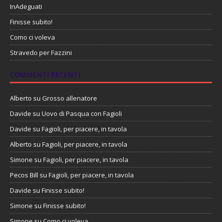
InAdeguati
Finisse subito!
Como ci voleva
Stravedo per Fazzini
COMMENTI RECENTI
Alberto
su
Grosso allenatore
Davide
su
Uovo di Pasqua con Fagioli
Davide
su
Fagioli, per piacere, in tavola
Alberto
su
Fagioli, per piacere, in tavola
Simone
su
Fagioli, per piacere, in tavola
Pecos Bill
su
Fagioli, per piacere, in tavola
Davide
su
Finisse subito!
Simone
su
Finisse subito!
Simone
su
Como ci voleva