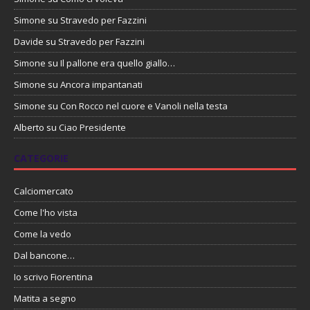
Simone
su
Stravedo per Fazzini
Davide
su
Stravedo per Fazzini
Simone
su
Il pallone era quello giallo…
Simone
su
Ancora impantanati
Simone
su
Con Rocco nel cuore e Vanoli nella testa
Alberto
su
Ciao Presidente
CATEGORIE
Calciomercato
Come l'ho vista
Come la vedo
Dal bancone…
Io scrivo Fiorentina
Matita a segno