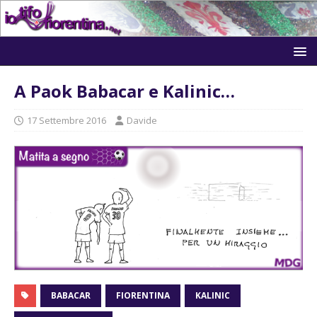
A Paok Babacar e Kalinic…
17 Settembre 2016
Davide
BABACAR
FIORENTINA
KALINIC