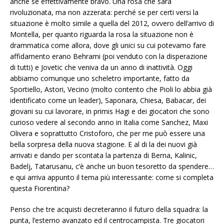
anche se effettivamente bravo. Una rosa che sarà
rivoluzionata, ma non azzerata: perché se per certi versi la
situazione è molto simile a quella del 2012, ovvero dell’arrivo di
Montella, per quanto riguarda la rosa la situazione non è
drammatica come allora, dove gli unici su cui potevamo fare
affidamento erano Behrami (poi venduto con la disperazione
di tutti) e Jovetic che veniva da un anno di inattività. Oggi
abbiamo comunque uno scheletro importante, fatto da
Sportiello, Astori, Vecino (molto contento che Pioli lo abbia già
identificato come un leader), Saponara, Chiesa, Babacar, dei
giovani su cui lavorare, in primis Hagi e dei giocatori che sono
curioso vedere al secondo anno in Italia come Sanchez, Maxi
Olivera e soprattutto Cristoforo, che per me può essere una
bella sorpresa della nuova stagione. E al di la dei nuovi già
arrivati e dando per scontata la partenza di Berna, Kalinic,
Badelj, Tatarusanu, c’è anche un buon tesoretto da spendere…
e qui arriva appunto il tema più interessante: come si completa
questa Fiorentina?
Penso che tre acquisti decreteranno il futuro della squadra: la
punta, l’esterno avanzato ed il centrocampista. Tre giocatori