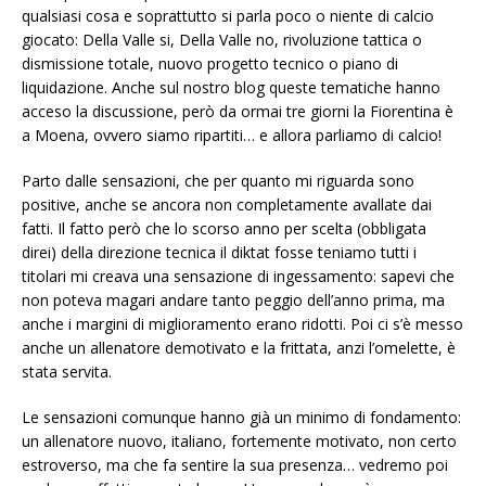
qualsiasi cosa e soprattutto si parla poco o niente di calcio
giocato: Della Valle si, Della Valle no, rivoluzione tattica o
dismissione totale, nuovo progetto tecnico o piano di
liquidazione. Anche sul nostro blog queste tematiche hanno
acceso la discussione, però da ormai tre giorni la Fiorentina è
a Moena, ovvero siamo ripartiti… e allora parliamo di calcio!
Parto dalle sensazioni, che per quanto mi riguarda sono
positive, anche se ancora non completamente avallate dai
fatti. Il fatto però che lo scorso anno per scelta (obbligata
direi) della direzione tecnica il diktat fosse teniamo tutti i
titolari mi creava una sensazione di ingessamento: sapevi che
non poteva magari andare tanto peggio dell’anno prima, ma
anche i margini di miglioramento erano ridotti. Poi ci s’è messo
anche un allenatore demotivato e la frittata, anzi l’omelette, è
stata servita.
Le sensazioni comunque hanno già un minimo di fondamento:
un allenatore nuovo, italiano, fortemente motivato, non certo
estroverso, ma che fa sentire la sua presenza… vedremo poi