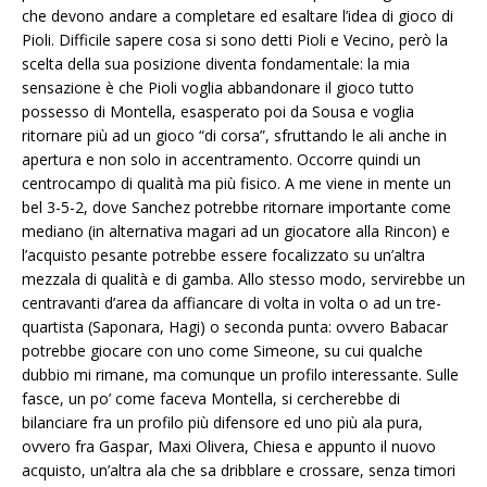
che devono andare a completare ed esaltare l’idea di gioco di
Pioli. Difficile sapere cosa si sono detti Pioli e Vecino, però la
scelta della sua posizione diventa fondamentale: la mia
sensazione è che Pioli voglia abbandonare il gioco tutto
possesso di Montella, esasperato poi da Sousa e voglia
ritornare più ad un gioco “di corsa”, sfruttando le ali anche in
apertura e non solo in accentramento. Occorre quindi un
centrocampo di qualità ma più fisico. A me viene in mente un
bel 3-5-2, dove Sanchez potrebbe ritornare importante come
mediano (in alternativa magari ad un giocatore alla Rincon) e
l’acquisto pesante potrebbe essere focalizzato su un’altra
mezzala di qualità e di gamba. Allo stesso modo, servirebbe un
centravanti d’area da affiancare di volta in volta o ad un tre-
quartista (Saponara, Hagi) o seconda punta: ovvero Babacar
potrebbe giocare con uno come Simeone, su cui qualche
dubbio mi rimane, ma comunque un profilo interessante. Sulle
fasce, un po’ come faceva Montella, si cercherebbe di
bilanciare fra un profilo più difensore ed uno più ala pura,
ovvero fra Gaspar, Maxi Olivera, Chiesa e appunto il nuovo
acquisto, un’altra ala che sa dribblare e crossare, senza timori