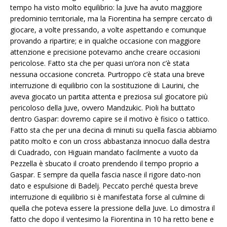
tempo ha visto molto equilibrio: la Juve ha avuto maggiore
predominio territoriale, ma la Fiorentina ha sempre cercato di
giocare, a volte pressando, a volte aspettando e comunque
provando a ripartire; e in qualche occasione con maggiore
attenzione e precisione potevamo anche creare occasioni
pericolose. Fatto sta che per quasi un’ora non c’è stata
nessuna occasione concreta. Purtroppo c’è stata una breve
interruzione di equilibrio con la sostituzione di Laurini, che
aveva giocato un partita attenta e preziosa sul giocatore più
pericoloso della Juve, ovvero Mandzukic. Pioli ha buttato
dentro Gaspar: dovremo capire se il motivo è fisico o tattico.
Fatto sta che per una decina di minuti su quella fascia abbiamo
patito molto e con un cross abbastanza innocuo dalla destra
di Cuadrado, con Higuain mandato facilmente a vuoto da
Pezzella è sbucato il croato prendendo il tempo proprio a
Gaspar. E sempre da quella fascia nasce il rigore dato-non
dato e espulsione di Badelj. Peccato perché questa breve
interruzione di equilibrio si è manifestata forse al culmine di
quella che poteva essere la pressione della Juve. Lo dimostra il
fatto che dopo il ventesimo la Fiorentina in 10 ha retto bene e