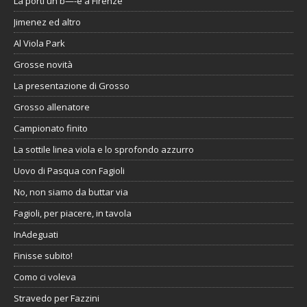
La porti un b—-e a Firenze
Jimenez ed altro
Al Viola Park
Grosse novità
La presentazione di Grosso
Grosso allenatore
Campionato finito
La sottile linea viola e lo sprofondo azzurro
Uovo di Pasqua con Fagioli
No, non siamo da buttar via
Fagioli, per piacere, in tavola
InAdeguati
Finisse subito!
Como ci voleva
Stravedo per Fazzini