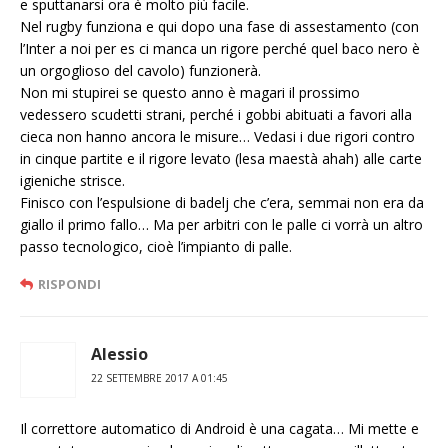
e sputtanarsi ora è molto più facile.
Nel rugby funziona e qui dopo una fase di assestamento (con
l’Inter a noi per es ci manca un rigore perché quel baco nero è
un orgoglioso del cavolo) funzionerà.
Non mi stupirei se questo anno è magari il prossimo
vedessero scudetti strani, perché i gobbi abituati a favori alla
cieca non hanno ancora le misure… Vedasi i due rigori contro
in cinque partite e il rigore levato (lesa maestà ahah) alle carte
igieniche strisce.
Finisco con l’espulsione di badelj che c’era, semmai non era da
giallo il primo fallo… Ma per arbitri con le palle ci vorrà un altro
passo tecnologico, cioè l’impianto di palle.
RISPONDI
Alessio
22 SETTEMBRE 2017 A 01:45
Il correttore automatico di Android è una cagata… Mi mette e