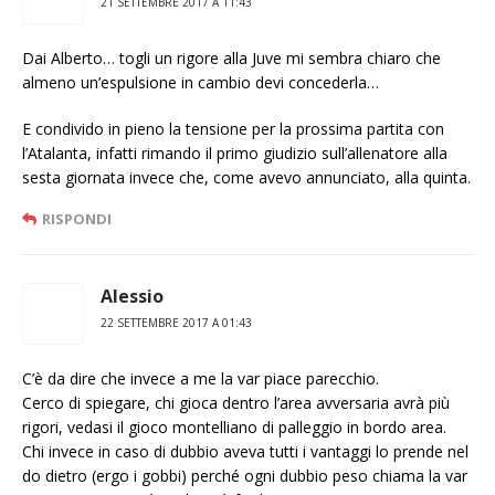
21 SETTEMBRE 2017 A 11:43
Dai Alberto… togli un rigore alla Juve mi sembra chiaro che
almeno un’espulsione in cambio devi concederla…
E condivido in pieno la tensione per la prossima partita con
l’Atalanta, infatti rimando il primo giudizio sull’allenatore alla
sesta giornata invece che, come avevo annunciato, alla quinta.
RISPONDI
Alessio
22 SETTEMBRE 2017 A 01:43
C’è da dire che invece a me la var piace parecchio.
Cerco di spiegare, chi gioca dentro l’area avversaria avrà più
rigori, vedasi il gioco montelliano di palleggio in bordo area.
Chi invece in caso di dubbio aveva tutti i vantaggi lo prende nel
do dietro (ergo i gobbi) perché ogni dubbio peso chiama la var