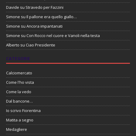
Davide
su
Stravedo per Fazzini
Simone
su
Il pallone era quello giallo…
Simone
su
Ancora impantanati
Simone
su
Con Rocco nel cuore e Vanoli nella testa
Alberto
su
Ciao Presidente
CATEGORIE
Calciomercato
Come l'ho vista
Come la vedo
Dal bancone…
Io scrivo Fiorentina
Matita a segno
Medagliere