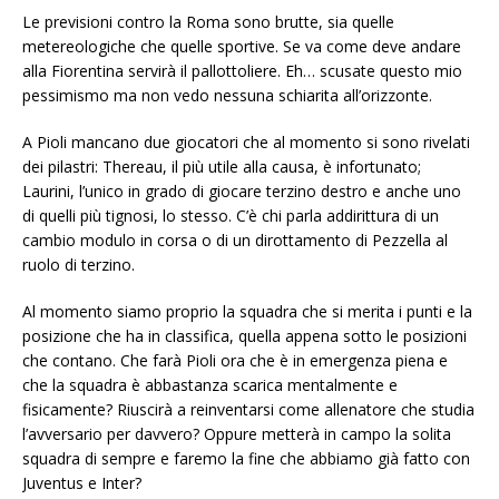
Le previsioni contro la Roma sono brutte, sia quelle
metereologiche che quelle sportive. Se va come deve andare
alla Fiorentina servirà il pallottoliere. Eh… scusate questo mio
pessimismo ma non vedo nessuna schiarita all’orizzonte.
A Pioli mancano due giocatori che al momento si sono rivelati
dei pilastri: Thereau, il più utile alla causa, è infortunato;
Laurini, l’unico in grado di giocare terzino destro e anche uno
di quelli più tignosi, lo stesso. C’è chi parla addirittura di un
cambio modulo in corsa o di un dirottamento di Pezzella al
ruolo di terzino.
Al momento siamo proprio la squadra che si merita i punti e la
posizione che ha in classifica, quella appena sotto le posizioni
che contano. Che farà Pioli ora che è in emergenza piena e
che la squadra è abbastanza scarica mentalmente e
fisicamente? Riuscirà a reinventarsi come allenatore che studia
l’avversario per davvero? Oppure metterà in campo la solita
squadra di sempre e faremo la fine che abbiamo già fatto con
Juventus e Inter?