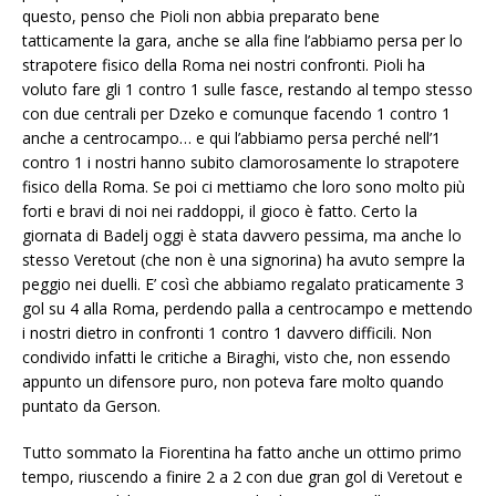
questo, penso che Pioli non abbia preparato bene
tatticamente la gara, anche se alla fine l’abbiamo persa per lo
strapotere fisico della Roma nei nostri confronti. Pioli ha
voluto fare gli 1 contro 1 sulle fasce, restando al tempo stesso
con due centrali per Dzeko e comunque facendo 1 contro 1
anche a centrocampo… e qui l’abbiamo persa perché nell’1
contro 1 i nostri hanno subito clamorosamente lo strapotere
fisico della Roma. Se poi ci mettiamo che loro sono molto più
forti e bravi di noi nei raddoppi, il gioco è fatto. Certo la
giornata di Badelj oggi è stata davvero pessima, ma anche lo
stesso Veretout (che non è una signorina) ha avuto sempre la
peggio nei duelli. E’ così che abbiamo regalato praticamente 3
gol su 4 alla Roma, perdendo palla a centrocampo e mettendo
i nostri dietro in confronti 1 contro 1 davvero difficili. Non
condivido infatti le critiche a Biraghi, visto che, non essendo
appunto un difensore puro, non poteva fare molto quando
puntato da Gerson.
Tutto sommato la Fiorentina ha fatto anche un ottimo primo
tempo, riuscendo a finire 2 a 2 con due gran gol di Veretout e