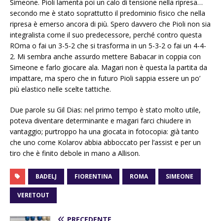
Simeone. Pioli lamenta poi un calo di tensione nella ripresa…
secondo me è stato soprattutto il predominio fisico che nella
ripresa è emerso ancora di più. Spero davvero che Pioli non sia
integralista come il suo predecessore, perché contro questa
ROma o fai un 3-5-2 che si trasforma in un 5-3-2 o fai un 4-4-
2. Mi sembra anche assurdo mettere Babacar in coppia con
Simeone e farlo giocare ala. Magari non è questa la partita da
impattare, ma spero che in futuro Pioli sappia essere un po’
più elastico nelle scelte tattiche.
Due parole su Gil Dias: nel primo tempo è stato molto utile,
poteva diventare determinante e magari farci chiudere in
vantaggio; purtroppo ha una giocata in fotocopia: già tanto
che uno come Kolarov abbia abboccato per l’assist e per un
tiro che è finito debole in mano a Allison.
BADELJ
FIORENTINA
ROMA
SIMEONE
VERETOUT
PRECEDENTE