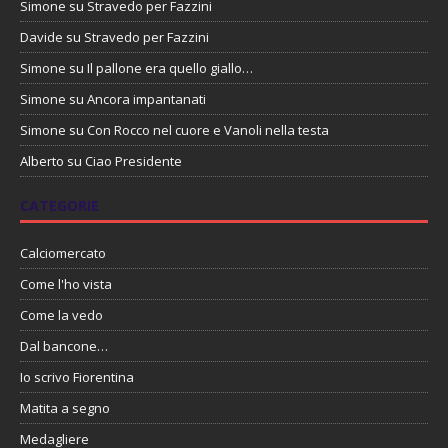
Simone
su
Stravedo per Fazzini
Davide
su
Stravedo per Fazzini
Simone
su
Il pallone era quello giallo…
Simone
su
Ancora impantanati
Simone
su
Con Rocco nel cuore e Vanoli nella testa
Alberto
su
Ciao Presidente
CATEGORIE
Calciomercato
Come l'ho vista
Come la vedo
Dal bancone…
Io scrivo Fiorentina
Matita a segno
Medagliere