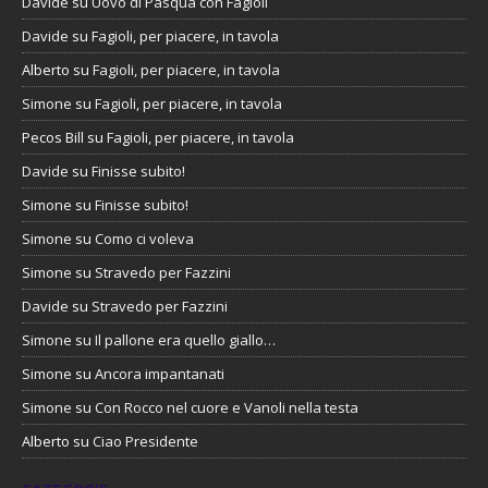
Davide
su
Uovo di Pasqua con Fagioli
Davide
su
Fagioli, per piacere, in tavola
Alberto
su
Fagioli, per piacere, in tavola
Simone
su
Fagioli, per piacere, in tavola
Pecos Bill
su
Fagioli, per piacere, in tavola
Davide
su
Finisse subito!
Simone
su
Finisse subito!
Simone
su
Como ci voleva
Simone
su
Stravedo per Fazzini
Davide
su
Stravedo per Fazzini
Simone
su
Il pallone era quello giallo…
Simone
su
Ancora impantanati
Simone
su
Con Rocco nel cuore e Vanoli nella testa
Alberto
su
Ciao Presidente