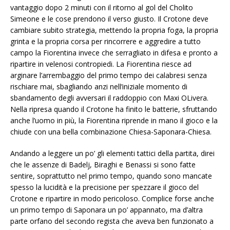
vantaggio dopo 2 minuti con il ritorno al gol del Cholito
Simeone e le cose prendono il verso giusto. Il Crotone deve
cambiare subito strategia, mettendo la propria foga, la propria
grinta e la propria corsa per rincorrere e aggredire a tutto
campo la Fiorentina invece che serragliato in difesa e pronto a
ripartire in velenosi contropiedi. La Fiorentina riesce ad
arginare l’arrembaggio del primo tempo dei calabresi senza
rischiare mai, sbagliando anzi nell’iniziale momento di
sbandamento degli avversari il raddoppio con Maxi OLivera.
Nella ripresa quando il Crotone ha finito le batterie, sfruttando
anche l’uomo in più, la Fiorentina riprende in mano il gioco e la
chiude con una bella combinazione Chiesa-Saponara-Chiesa.
Andando a leggere un po’ gli elementi tattici della partita, direi
che le assenze di Badelj, Biraghi e Benassi si sono fatte
sentire, soprattutto nel primo tempo, quando sono mancate
spesso la lucidità e la precisione per spezzare il gioco del
Crotone e ripartire in modo pericoloso. Complice forse anche
un primo tempo di Saponara un po’ appannato, ma d’altra
parte orfano del secondo regista che aveva ben funzionato a