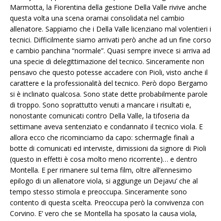
Marmotta, la Fiorentina della gestione Della Valle rivive anche
questa volta una scena oramai consolidata nel cambio
allenatore. Sappiamo che i Della Valle licenziano mal volentieri i
tecnici. Difficilmente siamo arrivati però anche ad un fine corso
e cambio panchina “normale”. Quasi sempre invece si arriva ad
una specie di delegittimazione del tecnico. Sinceramente non
pensavo che questo potesse accadere con Pioli, visto anche il
carattere e la professionalità del tecnico. Però dopo Bergamo
si è inclinato qualcosa. Sono state dette probabilmente parole
di troppo. Sono soprattutto venuti a mancare i risultati e,
nonostante comunicati contro Della Valle, la tifoseria da
settimane aveva sentenziato e condannato il tecnico viola. E
allora ecco che ricominciamo da capo: schermagle finali a
botte di comunicati ed interviste, dimissioni da signore di Pioli
(questo in effetti è cosa molto meno ricorrente)… e dentro
Montella. E per rimanere sul tema film, oltre all’ennesimo
epilogo di un allenatore viola, si aggiunge un Dejavu’ che al
tempo stesso stimola e preoccupa. Sinceramente sono
contento di questa scelta. Preoccupa però la convivenza con
Corvino. E’ vero che se Montella ha sposato la causa viola,