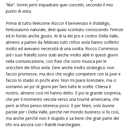
“like”. Vorrei però inquadrare quei concetti, secondo il mio
punto di vista.
Prima di tutto Welcome Rocco! Il benvenuto è d’obbligo,
l’entusiasmo naturale, direi quasi scontato conoscendo Firenze
ed in fondo anche giusto. Al di la dei pro e contro Della Valle,
almeno a partire da febbraio tutti i tifosi viola hanno sofferto
molto ed avevano necessità di una svolta. Rocco Commisso
(ed i suoi fratelli) sono stati anche molto abili in questi giorni
nella comunicazione, con frasi che sono musica per le
orecchire dei tifosi viola. Direi anche molto strategico: non
faccio promesse, ma dico che voglio competere con la Juve e
faccio lo stadio in pochi anni. Non mi piace licenziare, ma ci
vorranno un po’ di giorni per fare tutte le scelte. Chiesa è
nostro, almeno così mi hanno detto. E poi la grande sorpresa,
che per il momento veicola verso una tournè americana, che
però ai tifosi penso interessi poco. E per finire, solo buone
parole per i Della Valle, perché nel mondo business si fa così,
ma anche perché non è stupido e sa bene che gran parte del
tifo era ancora con i fratelli marchegiani.