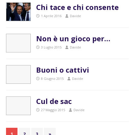
Chi tace e chi consente
1 Aprile 2016
Davide
Non è un gioco per…
3 Luglio 2015
Davide
Buoni o cattivi
8 Giugno 2015
Davide
Cul de sac
27 Maggio 2015
Davide
1
2
3
»