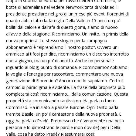
Dopo la sbornia di euforia per l’avvio dell’era Commisso, le
botte di adrenalina nel vedere NewYork tinta di viola ed il
presidente presidiare nel giro di un mese più eventi fiorentini di
quanto abbia fatto la famiglia Della Valle in 15 anni, un po’
bolliti dal calore e dall’afa di questi giorni, siamo di nuovo
all’avvio della stagione. Ricominciamo. Un invito, in primis della
nuova proprietà. Lo stesso slogan per la campagna
abbonamenti è “Riprendiamo il nostro posto”. Ovvero un
ammicco ai tifosi per dire, ricominciamo un discorso interrotto
non a giugno, ma un po’ di anni fa. Anche un personale
(riguardo al blog) punto di domanda. Ricominciamo? Abbiamo
la voglia e l’energia per raccontare, commentare una nuova
generazione di Fiorentina? Ancora non lo sappiamo. Certo il
cambio di paradigma è evidente. La frase della proprietà può
completarsi così: ricominciamo… dalla comunicazione. Questa
proprietà sta comunicando tantissimo. Ha parlato tanto
Commisso. Ha iniziato a parlare Barone. Ogni tanto parla
tramite Basile, un po’ il cantastorie della nuova proprietà. E
oggi ha parlato Pradé. Premesso che è veramente una bella
persona e lo dimostrano le parole (non dovute) per i Della
Valle, cosa ha detto Pradé? Riassumerei così: