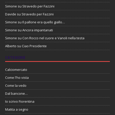
Simone
su
Stravedo per Fazzini
Davide
su
Stravedo per Fazzini
Simone
su
Il pallone era quello giallo…
Simone
su
Ancora impantanati
Simone
su
Con Rocco nel cuore e Vanoli nella testa
Alberto
su
Ciao Presidente
CATEGORIE
Calciomercato
Come l'ho vista
Come la vedo
Dal bancone…
Io scrivo Fiorentina
Matita a segno