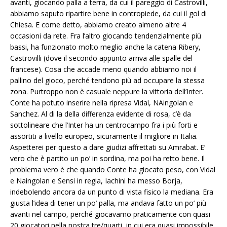
avanti, giocando palla a terra, da cui il pareggio di Castrovilli,
abbiamo saputo ripartire bene in contropiede, da cui il gol di
Chiesa. E come detto, abbiamo creato almeno altre 4
occasioni da rete. Fra l’altro giocando tendenzialmente più
bassi, ha funzionato molto meglio anche la catena Ribery,
Castrovilli (dove il secondo appunto arriva alle spalle del
francese). Cosa che accade meno quando abbiamo noi il
pallino del gioco, perché tendono più ad occupare la stessa
zona. Purtroppo non è casuale neppure la vittoria dell’Inter.
Conte ha potuto inserire nella ripresa Vidal, NAingolan e
Sanchez. Al di la della differenza evidente di rosa, c’è da
sottolineare che l’Inter ha un centrocampo fra i più forti e
assortiti a livello europeo, sicuramente il migliore in Italia.
Aspetterei per questo a dare giudizi affrettati su Amrabat. E’
vero che è partito un po’ in sordina, ma poi ha retto bene. Il
problema vero è che quando Conte ha giocato peso, con Vidal
e Naingolan e Sensi in regia, Iachini ha messo Borja,
indebolendo ancora da un punto di vista fisico la mediana. Era
giusta l’idea di tener un po’ palla, ma andava fatto un po’ più
avanti nel campo, perché giocavamo praticamente con quasi
20 giocatori nella nostra tre/quarti, in cui era quasi impossibile