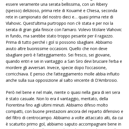
essere veramente una serata bellissima, con un Ribery
(spesso) delizioso, prima rete di Kouamé e Chiesa, seconda
rete in campionato del nostro dieci e… quasi prima rete di
Vlahovic. Quest’ultima purtroppo non c’è stata e per noi la
serata di gran gala finisce con l’amaro. Volevo titolare Vlahovic
in fundo, ma sarebbe stato troppo pesante per il ragazzo.
Prima di tutto perché i gol si possono sbagliare. Abbiamo
avuto altre buonissime occasioni. Quello che non deve
sbagliare però è l’atteggiamento. Sei fresco, sei giovane,
quando entri e sei in vantaggio a San Siro devi bruciare l’erba e
mordere gli avversari. Invece, specie dopo l’occasione,
corricchiava. E penso che l’atteggiamento molle abbia influito
anche sulla sua opposizione al salto vincente di D’Ambrosio.
Però nel bene e nel male, niente o quasi nella gara di ieri sera
è stato casuale. Non lo era il vantaggio, meritato, della
Fiorentina fino agli ultimi minuti. Abbiamo difeso molto
compatti, con buone prestazioni ancora del reparto difensivo e
del filtro di centrocampo. Abbiamo a volte attaccato alti, da cui
è scaturito primo gol, abbiamo saputo accompagnare bene in