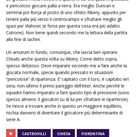
e pericoloso giocare palla a terra. Era meglio Duncan e
semmai poi Borja al posto di uno sfinito Ribery, appunto per
tenere palla più verso il centrocampo e sfruttare meglio gli
spazi per Vlahovic (e forse per questa cosa era più adatto
Cutrone). Non bene quindi secondo me la lettura della partita
alla fine di Iachini.
Un amurum in fundo, comunque, che lascia ben sperare.
Chiudo anche questa volta su Ribery. Come detto sopra,
spesso delizioso. Deve imparare secondo me a fare anche la
giocata normale, specie quando pressato in situazioni
“pericolose” di ripartenza. E’ capitato con il toro, è capitato ieri
sera, non ultimo il primo pareggio dell’Inter. Anche perché le
squadre hanno imparato a fare questo tipo di pressione (sono
spesso almeno 3 giocatori su di lui per sfruttare le ripartenze).
Se riesce a trovare anche in questo un maggiore equilibrio,
rischia davvero di diventare il giocatore più determinante di
serie A.
CASTROVILLI
CHIESA
FIORENTINA