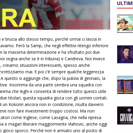
ULTIM
 e brucia allo stesso tempo, perché ormai ci lascia in
vamo. Però la Samp, che negli effettivi ritengo inferiore
on la massima determinazione e ha sfruttato poi due
noi segna anche se è in tribuna) e Candreva. Noi invece
, creiamo situazioni interessanti, spesso anche
ncretizziamo mai. E poi c’è sempre qualche leggerezza
. A questo si aggiunge che, dopo la pulizia di gennaio, la
ative. Insomma da una parte sembra una squadra con
anima che leghi e consenta di rendere tutto questo utile
due titolari, questa squadra gioca con gli uomini contati.
 di un Kokorin ancora non in condizione, risulta davvero
bene non fare investimenti troppo costosi. Ma non
ocatori come Inglese, come Lasagna, che nella ripresa
boa e magari liberare maggiormente Vlahovic, anche oggi
so gioco sporco. Perché non è arrivato uno al posto di