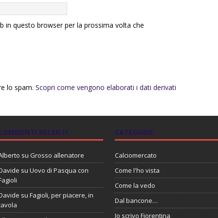
eb in questo browser per la prossima volta che
rre lo spam.
Scopri come vengono elaborati i dati derivati
COMMENTI RECENTI
CATEGORIE
Alberto
su
Grosso allenatore
Calciomercato
Davide
su
Uovo di Pasqua con
Come l'ho vista
Fagioli
Come la vedo
Davide
su
Fagioli, per piacere, in
Dal bancone…
tavola
Io scrivo Fiorentina