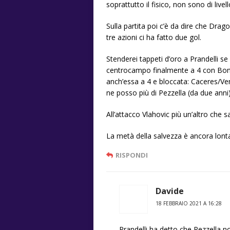
soprattutto il fisico, non sono di livell
Sulla partita poi c’è da dire che Dra
tre azioni ci ha fatto due gol.
Stenderei tappeti d’oro a Prandelli se
centrocampo finalmente a 4 con Bonav
anch’essa a 4 e bloccata: Caceres/Ve
ne posso più di Pezzella (da due anni),
All’attacco Vlahovic più un’altro che
La metà della salvezza è ancora lon
RISPONDI
Davide
18 FEBBRAIO 2021 A 16:28
Prandelli ha detto che Pezzella n