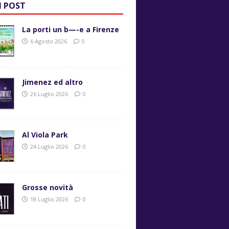
I POST
La porti un b—-e a Firenze
6 Agosto 2026
0
Jimenez ed altro
26 Luglio 2026
0
Al Viola Park
24 Luglio 2026
0
Grosse novità
18 Luglio 2026
0