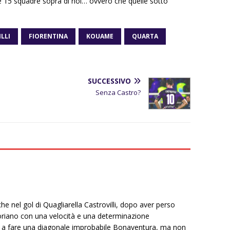
le 15 squadre sopra di noi… ovvero che quelle sotto
LLI
FIORENTINA
KOUAME
QUARTA
SUCCESSIVO
Senza Castro?
e nel gol di Quagliarella Castrovilli, dopo aver perso
oriano con una velocità e una determinazione
 a fare una diagonale improbabile Bonaventura, ma non