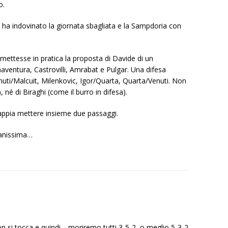
o.
go ha indovinato la giornata sbagliata e la Sampdoria con
 mettesse in pratica la proposta di Davide di un
entura, Castrovilli, Amrabat e Pulgar. Una difesa
nuti/Malcuit, Milenkovic, Igor/Quarta, Quarta/Venuti. Non
 né di Biraghi (come il burro in difesa).
 sappia mettere insieme due passaggi.
tanissima…
on si tocca e quindi… moriremo tutti 3-5-2, o meglio 5-3-2