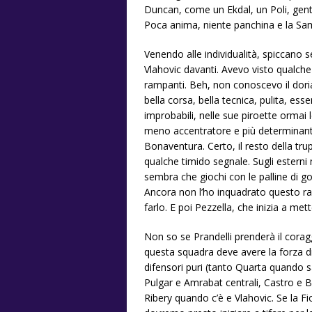
Duncan, come un Ekdal, un Poli, gent
Poca anima, niente panchina e la Sam
Venendo alle individualità, spiccano
Vlahovic davanti. Avevo visto qualche
rampanti. Beh, non conoscevo il dori
bella corsa, bella tecnica, pulita, esse
improbabili, nelle sue piroette ormai
meno accentratore e più determinan
Bonaventura. Certo, il resto della tr
qualche timido segnale. Sugli estern
sembra che giochi con le palline di g
Ancora non l’ho inquadrato questo ra
farlo. E poi Pezzella, che inizia a mett
Non so se Prandelli prenderà il cor
questa squadra deve avere la forza d
difensori puri (tanto Quarta quando sa
Pulgar e Amrabat centrali, Castro e Bo
Ribery quando c’è e Vlahovic. Se la F