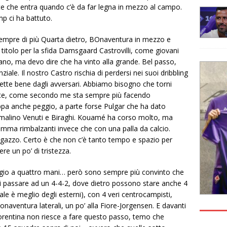
e che entra quando c’è da far legna in mezzo al campo.
p ci ha battuto.
 sempre di più Quarta dietro, BOnaventura in mezzo e
 titolo per la sfida Damsgaard Castrovilli, come giovani
ano, ma devo dire che ha vinto alla grande. Bel passo,
nziale. Il nostro Castro rischia di perdersi nei suoi dribbling
 lette bene dagli avversari. Abbiamo bisogno che torni
te, come secondo me sta sempre più facendo
uppa anche peggio, a parte forse Pulgar che ha dato
i malino Venuti e Biraghi. Kouamé ha corso molto, ma
omma rimbalzanti invece che con una palla da calcio.
gazzo. Certo è che non c’è tanto tempo e spazio per
ere un po’ di tristezza.
aggio a quattro mani… però sono sempre più convinto che
i passare ad un 4-4-2, dove dietro possono stare anche 4
le è meglio degli esterni), con 4 veri centrocampisti,
naventura laterali, un po’ alla Fiore-Jorgensen. E davanti
iorentina non riesce a fare questo passo, temo che