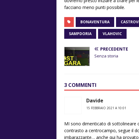
dovremo presto iniziare a tifare per 
facciano meno punti possibile.
BONAVENTURA
CASTROVI
SAMPDORIA
VLAHOVIC
PRECEDENTE
Senza storia
3 COMMENTI
Davide
15 FEBBRAIO 2021 A 10:01
MI sono dimenticato di sottolineare ch
contrasto a centrocampo, segue il d
imbarazzante… anche qui ha provato