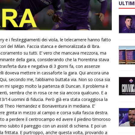
ULTIM
bery e i festeggiamenti dei viola, le telecamere hanno fatto
ori del Milan. Faccia stanca e demoralizzata di Ibra.
i scoramento su tutti. E’ vero che mancava mezzora, ma
nante della gara, considerando che la Fiorentina stava
trasferta dura e negativa di 3 giorni fa, con assenze
lli doveva mettere in cassaforte la gara. Qui ancora una
. Qui, secondo me, l’abbiamo buttata via. Non so cosa sia
 mi spiego molto la partenza di Duncan. Il problema è
enti, sembra che in rosa ce ne sia ancora qualcuno. E a
 13/14 uomini di fiducia. Però già era stata coraggiosa la
te di Theo Hernandez e Bonaventura in mediana. E’
re grinta in mezzo al campo e corsa sulla fascia destra.
iato a perdere il centrocampo ed avere il piedino timoroso
amo subito il pareggio con un assist di schiena. E poi un
a frittata. E purtroppo, anche questa volta, provando a