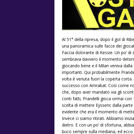
Al 51° della ripresa, dopo il gol di Ri
una panoramica sulle facce dei giocat
Faccia dolorante di Kessie. Un po’ d
sembrava davvero il momento determi
giocando bene e il Milan veniva dalla 
importanti. Qui probabilmente Prande
volta è venuta fuori la coperta corta
successo con Amrabat. Così come non
che, dopo aver mandato via gli scont
conti fatti, Prandelli gioca ormai con
scelta di mettere Eysseric dalla par
evidente che era il momento di mette
Invece ci siamo ritirati. Abbiamo iniz
dietro. E con un po’ di sfortuna, abbi
buco sempre sulla mediana, ed ecco l