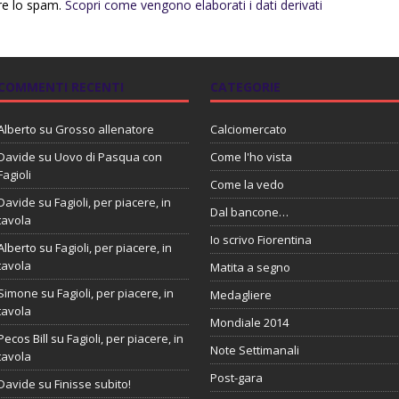
rre lo spam.
Scopri come vengono elaborati i dati derivati
COMMENTI RECENTI
CATEGORIE
Alberto
su
Grosso allenatore
Calciomercato
Davide
su
Uovo di Pasqua con
Come l'ho vista
Fagioli
Come la vedo
Davide
su
Fagioli, per piacere, in
Dal bancone…
tavola
Io scrivo Fiorentina
Alberto
su
Fagioli, per piacere, in
tavola
Matita a segno
Simone
su
Fagioli, per piacere, in
Medagliere
tavola
Mondiale 2014
Pecos Bill
su
Fagioli, per piacere, in
Note Settimanali
tavola
Post-gara
Davide
su
Finisse subito!