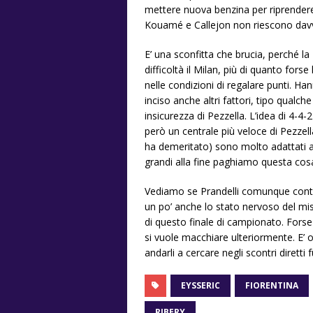
mettere nuova benzina per riprendere l
Kouamé e Callejon non riescono davve
E’ una sconfitta che brucia, perché l
difficoltà il Milan, più di quanto for
nelle condizioni di regalare punti. H
inciso anche altri fattori, tipo qual
insicurezza di Pezzella. L’idea di 4-
però un centrale più veloce di Pezzel
ha demeritato) sono molto adattati a
grandi alla fine paghiamo questa cos
Vediamo se Prandelli comunque contin
un po’ anche lo stato nervoso del mi
di questo finale di campionato. Forse
si vuole macchiare ulteriormente. E’ 
andarli a cercare negli scontri diretti 
EYSSERIC
FIORENTINA
RIBERY