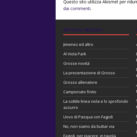
Questo sito utilizza Akismet per ridu
dai commenti
.
ARTICOLI RECENTI
Jimenez ed altro
Al Viola Park
Grosse novità
La presentazione di Grosso
Grosso allenatore
Campionato finito
La sottile linea viola e lo sprofondo
azzurro
Uovo di Pasqua con Fagioli
No, non siamo da buttar via
Fagioli, per piacere, in tavola