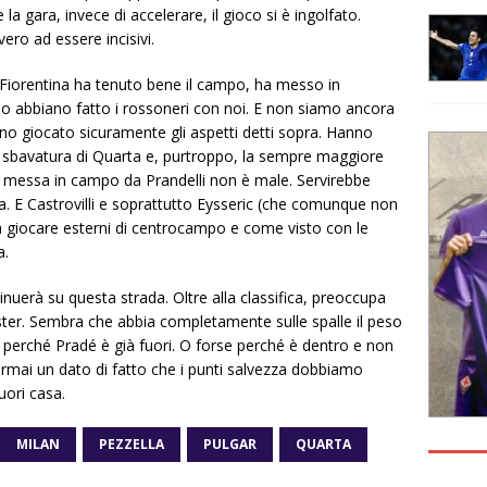
a gara, invece di accelerare, il gioco si è ingolfato.
ro ad essere incisivi.
a Fiorentina ha tenuto bene il campo, ha messo in
se lo abbiano fatto i rossoneri con noi. E non siamo ancora
anno giocato sicuramente gli aspetti detti sopra. Hanno
che sbavatura di Quarta e, purtroppo, la sempre maggiore
4-2 messa in campo da Prandelli non è male. Servirebbe
la. E Castrovilli e soprattutto Eysseric (che comunque non
 giocare esterni di centrocampo e come visto con le
a.
uerà su questa strada. Oltre alla classifica, preoccupa
ster. Sembra che abbia completamente sulle spalle il peso
 perché Pradé è già fuori. O forse perché è dentro e non
ormai un dato di fatto che i punti salvezza dobbiamo
fuori casa.
MILAN
PEZZELLA
PULGAR
QUARTA