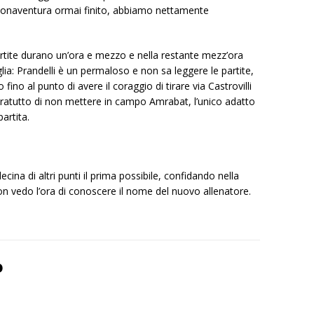
Bonaventura ormai finito, abbiamo nettamente
artite durano un’ora e mezzo e nella restante mezz’ora
lia: Prandelli è un permaloso e non sa leggere le partite,
 al punto di avere il coraggio di tirare via Castrovilli
ratutto di non mettere in campo Amrabat, l’unico adatto
artita.
cina di altri punti il prima possibile, confidando nella
 non vedo l’ora di conoscere il nome del nuovo allenatore.
o