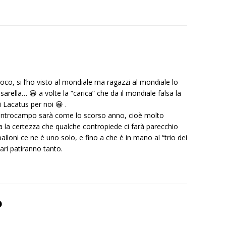
o, si l’ho visto al mondiale ma ragazzi al mondiale lo
rella… 😀 a volte la “carica” che da il mondiale falsa la
 Lacatus per noi 😀 .
 centrocampo sarà come lo scorso anno, cioè molto
 la certezza che qualche contropiede ci farà parecchio
lloni ce ne è uno solo, e fino a che è in mano al “trio dei
sari patiranno tanto.
o