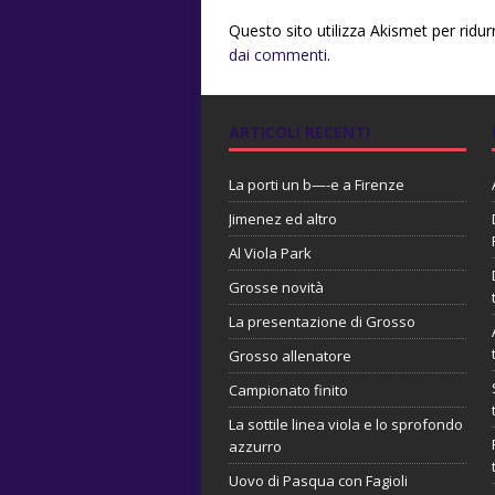
Questo sito utilizza Akismet per ridu
dai commenti
.
ARTICOLI RECENTI
La porti un b—-e a Firenze
Jimenez ed altro
Al Viola Park
Grosse novità
La presentazione di Grosso
Grosso allenatore
Campionato finito
La sottile linea viola e lo sprofondo
azzurro
Uovo di Pasqua con Fagioli