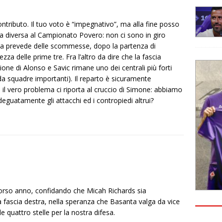
contributo. Il tuo voto è “impegnativo”, ma alla fine posso
ra diversa al Campionato Povero: non ci sono in giro
ma prevede delle scommesse, dopo la partenza di
zza delle prime tre. Fra l’altro da dire che la fascia
one di Alonso e Savic rimane uno dei centrali più forti
a squadre importanti). Il reparto è sicuramente
 il vero problema ci riporta al cruccio di Simone: abbiamo
eguatamente gli attacchi ed i contropiedi altrui?
orso anno, confidando che Micah Richards sia
 fascia destra, nella speranza che Basanta valga da vice
quattro stelle per la nostra difesa.