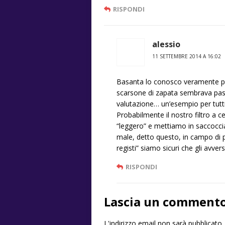
RISPONDI
alessio
11 SETTEMBRE 2014 A 16:02
Basanta lo conosco veramente poc
scarsone di zapata sembrava passa
valutazione… un’esempio per tutti
Probabilmente il nostro filtro a
“leggero” e mettiamo in saccoccia
male, detto questo, in campo di pa
registi” siamo sicuri che gli avver
RISPONDI
Lascia un comment
L'indirizzo email non sarà pubblicato.