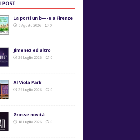
I POST
La porti un b—-e a Firenze
6 Agosto 2026
0
Jimenez ed altro
26 Luglio 2026
0
Al Viola Park
24 Luglio 2026
0
Grosse novità
18 Luglio 2026
0