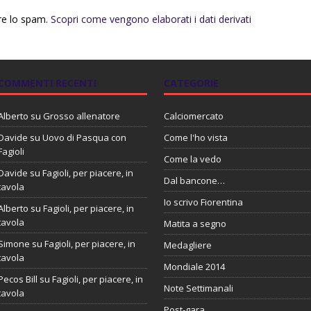
rre lo spam.
Scopri come vengono elaborati i dati derivati
COMMENTI RECENTI
CATEGORIE
Alberto
su
Grosso allenatore
Calciomercato
Davide
su
Uovo di Pasqua con
Come l'ho vista
Fagioli
Come la vedo
Davide
su
Fagioli, per piacere, in
Dal bancone…
tavola
Io scrivo Fiorentina
Alberto
su
Fagioli, per piacere, in
tavola
Matita a segno
Simone
su
Fagioli, per piacere, in
Medagliere
tavola
Mondiale 2014
Pecos Bill
su
Fagioli, per piacere, in
Note Settimanali
tavola
Post-gara