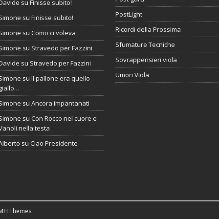
Davide
su
Finisse subito!
PostLight
Simone
su
Finisse subito!
Ricordi della Prossima
Simone
su
Como ci voleva
Sfumature Tecniche
Simone
su
Stravedo per Fazzini
Sovrappensieri viola
Davide
su
Stravedo per Fazzini
Umori Viola
Simone
su
Il pallone era quello
giallo…
Simone
su
Ancora impantanati
Simone
su
Con Rocco nel cuore e
Vanoli nella testa
Alberto
su
Ciao Presidente
MH Themes