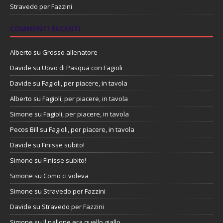
Stravedo per Fazzini
COMMENTI RECENTI
Alberto
su
Grosso allenatore
Davide
su
Uovo di Pasqua con Fagioli
Davide
su
Fagioli, per piacere, in tavola
Alberto
su
Fagioli, per piacere, in tavola
Simone
su
Fagioli, per piacere, in tavola
Pecos Bill
su
Fagioli, per piacere, in tavola
Davide
su
Finisse subito!
Simone
su
Finisse subito!
Simone
su
Como ci voleva
Simone
su
Stravedo per Fazzini
Davide
su
Stravedo per Fazzini
Simone
su
Il pallone era quello giallo…