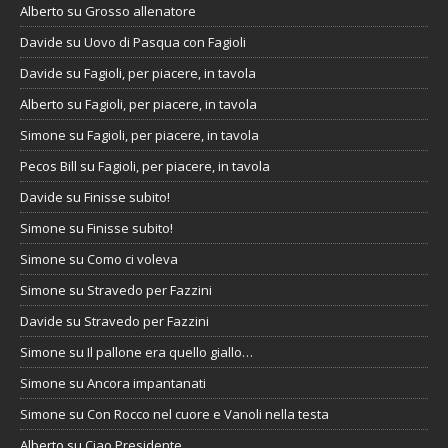
Alberto
su
Grosso allenatore
Davide
su
Uovo di Pasqua con Fagioli
Davide
su
Fagioli, per piacere, in tavola
Alberto
su
Fagioli, per piacere, in tavola
Simone
su
Fagioli, per piacere, in tavola
Pecos Bill
su
Fagioli, per piacere, in tavola
Davide
su
Finisse subito!
Simone
su
Finisse subito!
Simone
su
Como ci voleva
Simone
su
Stravedo per Fazzini
Davide
su
Stravedo per Fazzini
Simone
su
Il pallone era quello giallo…
Simone
su
Ancora impantanati
Simone
su
Con Rocco nel cuore e Vanoli nella testa
Alberto
su
Ciao Presidente