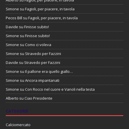
Alberto
su
Fagioli, per piacere, in tavola
Simone
su
Fagioli, per piacere, in tavola
Pecos Bill
su
Fagioli, per piacere, in tavola
Davide
su
Finisse subito!
Simone
su
Finisse subito!
Simone
su
Como ci voleva
Simone
su
Stravedo per Fazzini
Davide
su
Stravedo per Fazzini
Simone
su
Il pallone era quello giallo…
Simone
su
Ancora impantanati
Simone
su
Con Rocco nel cuore e Vanoli nella testa
Alberto
su
Ciao Presidente
CATEGORIE
Calciomercato