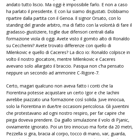
andato tutto liscio. Ma oggi è impossibile farlo. E non a caso
ha parlato il presidente. E con lui siamo disgustati. Dobbiamo
ripartire dalla partita con il Genoa. Il signor Orsato, con lo
standing del grande arbitro, ma di fatto con la volontà di fare il
gradasso-giustiziere, toglie due difensori centrali dalla
formazione viola di oggi. Avete visto il gomito alto di Ronaldo
su Ceccherini? Avete trovato differenze con quello di
Milenkovic e quello di Caceres? La dico io: Ronaldo colpisce in
volto il nostro giocatore, mentre MIlenkovic e Caceres
avevano solo allargato il braccio. Pasqua non c’ha pensato
neppure un secondo ad ammonire C-Rigore-7.
Certo, magari qualcuno non aveva fatto i conti che la
Fiorentina potesse acquistare un certo Igor e che Iachini
avrebbe piazzato una formazione così solida. Juve innocua,
solo la Fiorentina in due/tre occasioni pericolosa. Gli juventini
che protestavano ad ogni nostro respiro, per far capire che
piega doveva prendere. Da giallo simulazione il volo di Pjanic,
ovviamente ignorato. Poi un tiro innocuo ma forte da 20 metri,
Pezzella si gira, bracia al corpo, tocco di mano, var, guarda,