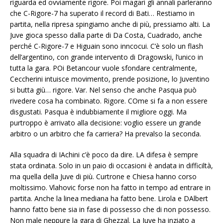
riguarda ed ovviamente rigore. Poi magari gli annali parleranno
che C-Rigore-7 ha superato il record di Bati… Restiamo in
partita, nella ripresa spingiamo anche di più, pressiamo alti. La
Juve gioca spesso dalla parte di Da Costa, Cuadrado, anche
perché C-Rigore-7 e Higuain sono inncocui. C’è solo un flash
dell’argentino, con grande intervento di Dragowski, l’unico in
tutta la gara. POi Betancour vuole sfondare centralmente,
Ceccherini intuisce movimento, prende posizione, lo Juventino
si butta giù… rigore. Var. Nel senso che anche Pasqua può
rivedere cosa ha combinato. Rigore. COme si fa a non essere
disgustati. Pasqua è indubbiamente il migliore oggi. Ma
purtroppo è arrivato alla decisione: voglio essere un grande
arbitro o un arbitro che fa carriera? Ha prevalso la seconda.
Alla squadra di IAchini c’è poco da dire. LA difesa è sempre
stata ordinata. Solo in un paio di occasioni è andata in difficiltà,
ma quella della Juve di più. Curtrone e Chiesa hanno corso
moltissimo. Vlahovic forse non ha fatto in tempo ad entrare in
partita. Anche la linea mediana ha fatto bene. Lirola e DAlbert
hanno fatto bene sia in fase di possesso che di non possesso.
Non male neppure la gara di Ghezzal. La Juve ha inziato a