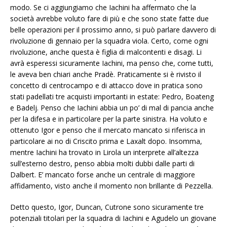
modo. Se ci aggiungiamo che Iachini ha affermato che la
società avrebbe voluto fare di più e che sono state fatte due
belle operazioni per il prossimo anno, si può parlare davvero di
rivoluzione di gennaio per la squadra viola. Certo, come ogni
rivoluzione, anche questa è figlia di malcontenti e disagi. Li
avrà esperessi sicuramente Iachini, ma penso che, come tutti,
le aveva ben chiari anche Pradè. Praticamente si è rivisto il
concetto di centrocampo e di attacco dove in pratica sono
stati padellati tre acquisti importanti in estate: Pedro, Boateng
e Badelj. Penso che Iachini abbia un po’ di mal di pancia anche
per la difesa e in particolare per la parte sinistra. Ha voluto e
ottenuto Igor e penso che il mercato mancato si riferisca in
particolare ai no di Criscito prima e Laxalt dopo. Insomma,
mentre Iachini ha trovato in Lirola un interprete all’altezza
sull’esterno destro, penso abbia molti dubbi dalle parti di
Dalbert. E’ mancato forse anche un centrale di maggiore
affidamento, visto anche il momento non brillante di Pezzella.
Detto questo, Igor, Duncan, Cutrone sono sicuramente tre
potenziali titolari per la squadra di Iachini e Agudelo un giovane