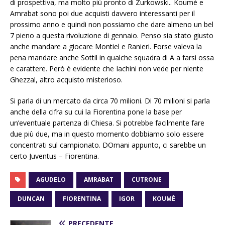
di prospettiva, ma molto più pronto di Zurkowski.. Koumé e
Amrabat sono poi due acquisti davvero interessanti per il
prossimo anno e quindi non possiamo che dare almeno un bel
7 pieno a questa rivoluzione di gennaio. Penso sia stato giusto
anche mandare a giocare Montiel e Ranieri. Forse valeva la
pena mandare anche Sottil in qualche squadra di A a farsi ossa
e carattere. Però è evidente che Iachini non vede per niente
Ghezzal, altro acquisto misterioso.
Si parla di un mercato da circa 70 milioni. Di 70 milioni si parla
anche della cifra su cui la Fiorentina pone la base per
un’eventuale partenza di Chiesa. Si potrebbe facilmente fare
due più due, ma in questo momento dobbiamo solo essere
concentrati sul campionato. DOmani appunto, ci sarebbe un
certo Juventus – Fiorentina.
AGUDELO
AMRABAT
CUTRONE
DUNCAN
FIORENTINA
IGOR
KOUMÈ
PRECEDENTE