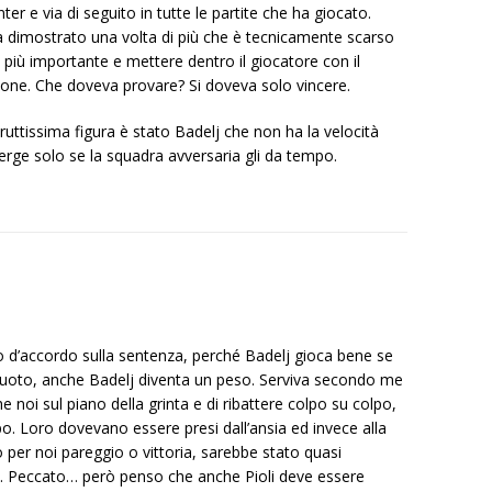
Inter e via di seguito in tutte le partite che ha giocato.
ha dimostrato una volta di più che è tecnicamente scarso
a più importante e mettere dentro il giocatore con il
ione. Che doveva provare? Si doveva solo vincere.
ruttissima figura è stato Badelj che non ha la velocità
merge solo se la squadra avversaria gli da tempo.
 d’accordo sulla sentenza, perché Badelj gioca bene se
 vuoto, anche Badelj diventa un peso. Serviva secondo me
e noi sul piano della grinta e di ribattere colpo su colpo,
o. Loro dovevano essere presi dall’ansia ed invece alla
o per noi pareggio o vittoria, sarebbe stato quasi
o. Peccato… però penso che anche Pioli deve essere