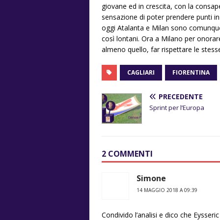
giovane ed in crescita, con la consa
sensazione di poter prendere punti in
oggi Atalanta e Milan sono comunque a
così lontani. Ora a Milano per onora
almeno quello, far rispettare le stesse
CAGLIARI
FIORENTINA
PRECEDENTE
Sprint per l’Europa
2 COMMENTI
Simone
14 MAGGIO 2018 A 09:39
Condivido l’analisi e dico che Eysseri