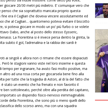
uesto penso sia inutile insistere: come detto più volte,
er giocare 20/30 metri più indietro. E’ comunque vero che
 e penso che sia soprattutto mancata proprio questa
lla fine era il Cagliari che doveva vincere assolutamente ed
oi che al Cagliari… quantomeno poteva evitare il biscotto
ze, si poteva giocare in modo un po’ più furbo o se volete
ettavo Dabo, anche al posto dello stesso Eysseric,
Benassi. La Fiorentina si è invece persa dentro la grinta, la
ta subito il gol, l’adrenalina e la rabbia dei sardi è
ti ai singoli e allora non ci rimane che essere dispiaciuti
. Però le stagioni vanno viste nel loro insieme e questa
i tempo per ingranare, ha avuto fasi molto positive, ma
 altro ad una rosa corta per giocarsela bene fino alla
ta per tutte che la tragedia di Astori, al di la del fatto che
, è stato un evento che ha frenato e non favorito il
 ben sottolineato, perché oltre alla perdita del capitano,
omportato un dispendio fisico-nervoso inimmaginabile.
corde della Fiorentina, che sono più o meno quelli dello
classifica dello scorso anno, ma con una squadra