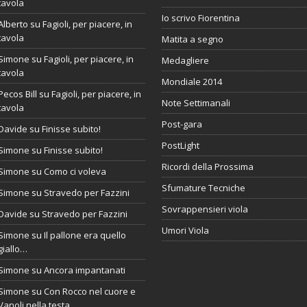
tavola
Io scrivo Fiorentina
Alberto
su
Fagioli, per piacere, in
tavola
Matita a segno
Simone
su
Fagioli, per piacere, in
Medagliere
tavola
Mondiale 2014
Pecos Bill
su
Fagioli, per piacere, in
Note Settimanali
tavola
Post-gara
Davide
su
Finisse subito!
PostLight
Simone
su
Finisse subito!
Ricordi della Prossima
Simone
su
Como ci voleva
Sfumature Tecniche
Simone
su
Stravedo per Fazzini
Sovrappensieri viola
Davide
su
Stravedo per Fazzini
Umori Viola
Simone
su
Il pallone era quello
giallo…
Simone
su
Ancora impantanati
Simone
su
Con Rocco nel cuore e
Vanoli nella testa