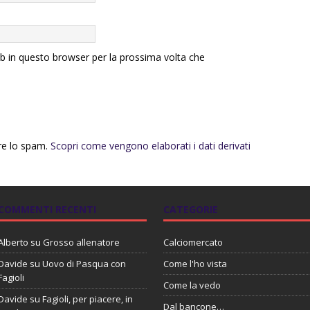
eb in questo browser per la prossima volta che
rre lo spam.
Scopri come vengono elaborati i dati derivati
COMMENTI RECENTI
CATEGORIE
Alberto
su
Grosso allenatore
Calciomercato
Davide
su
Uovo di Pasqua con
Come l'ho vista
Fagioli
Come la vedo
Davide
su
Fagioli, per piacere, in
Dal bancone…