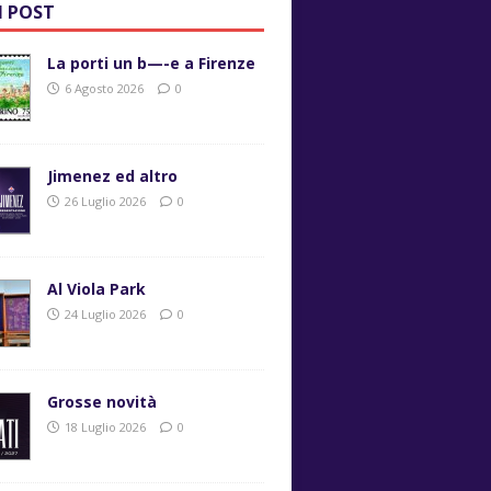
I POST
La porti un b—-e a Firenze
6 Agosto 2026
0
Jimenez ed altro
26 Luglio 2026
0
Al Viola Park
24 Luglio 2026
0
Grosse novità
18 Luglio 2026
0