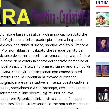
ULTIM
i di alta e bassa classifica, Pioli aveva capito subito che
 il Cagliari, una delle squadre più in forma in questo
tà e con idee chiare di gioco, sarebbe venuto a Firenze a
che Pioli non abbia ben valutato che sarebbe venuto per
lcistico del termine: quella cattiveria calcistica che è oltre
ma anche della continua ricerca del contatto borderline al
quel pizzico di astuzia, furbizia e diciamo anche un po’ di
italiana, che negli altri campionati non conoscono ed
Veretout. Ecco, la Fiorentina ha trovato quest’anno
o, grinta, ma è senza cattiveria… senza questa cattiveria.
Fiorentina, specialmente a centrocampo, cercando sempre e
icamente di innervosire i gigliati. Pioli doveva
 mettere Eysseric dall’inizio, visto che non è neppure
mente inesistente. Su Eysseric dico che non può essere un