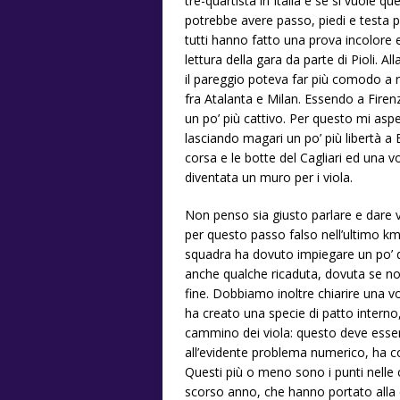
tre-quartista in Italia e se si vuole q
potrebbe avere passo, piedi e testa p
tutti hanno fatto una prova incolore
lettura della gara da parte di Pioli. A
il pareggio poteva far più comodo a n
fra Atalanta e Milan. Essendo a Firen
un po’ più cattivo. Per questo mi asp
lasciando magari un po’ più libertà a 
corsa e le botte del Cagliari ed una vol
diventata un muro per i viola.
Non penso sia giusto parlare e dare vo
per questo passo falso nell’ultimo km
squadra ha dovuto impiegare un po’ d
anche qualche ricaduta, dovuta se non
fine. Dobbiamo inoltre chiarire una vol
ha creato una specie di patto interno
cammino dei viola: questo deve essere
all’evidente problema numerico, ha c
Questi più o meno sono i punti nelle 
scorso anno, che hanno portato alla 